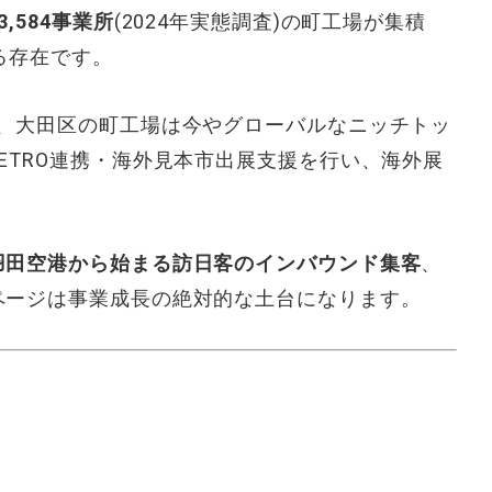
3,584事業所
(2024年
実態調査)の町工
場が集積
る
存在です。
、大田区
の町工場は今や
グローバルなニッチ
トッ
ETR
O連携・海外見本
市出展支援を
行い、海外展
羽田空港から始まる訪日客のインバウンド集客
、
ページは事業
成長の絶対的な
土台になります。