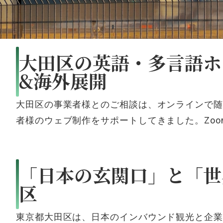
大田区の英語・多言語ホ
&海外展開
大田区の事
業者様とのご相談
は、オンライ
ンで随
者様のウェブ
制作をサポートし
てきました。Zo
「日本の玄関口」と「世
区
東京都大田区は、日本のイ
ンバウンド観光
と企業