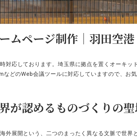
ームページ制作｜羽田空港
時対応して
おります。埼玉
県に拠点を置くオー
キッ
omなどのWe
b会議ツールに対
応していますので
、お
界が認めるものづくりの聖
海外展開と
いう、二つのまっ
たく異なる文脈
で世界