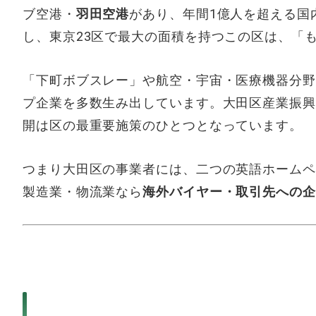
ブ空港・
羽田空港
があり、年間
1億人を超える
国
し、東
京23区で最
大の面積を持つこ
の区は、「
「下
町ボブスレー」
や航空・宇宙・
医療機器分野
プ企業を多
数生み出して
います。大田
区産業振興
開
は区の最重要施
策のひとつとな
っています。
つまり大田区
の事業者には、
二つの英語ホ
ームペ
製造業・物流
業なら
海外バイヤー・取引先への企