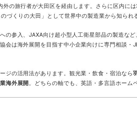
内外の旅行者
が大田区を経由しま
す。さらに区内
には
ものづ
くりの大田」と
して世界中の製
造業から知られ
へ
の参入、JAX
A向け超小型人
工衛星部品の製
造など
協
会は海外展開を
目指す中小企
業向けに専門相
談・J
ージの
活用法があり
ます。観光業・
飲食・宿泊なら
業海外展開
。どちらの軸
でも、英語・多言語
ホーム