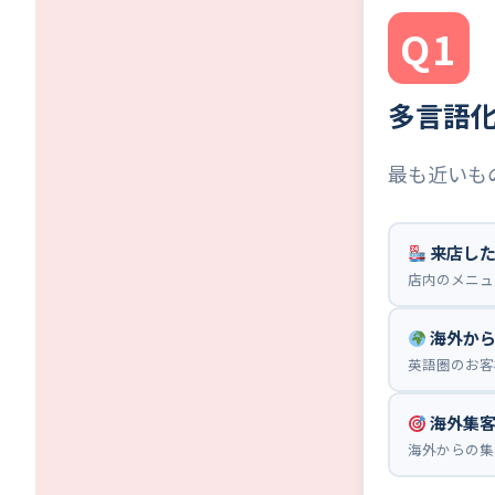
Q1
多言語
最も近いも
来店した
店内のメニュ
海外から
英語圏のお客
海外集客
海外からの集