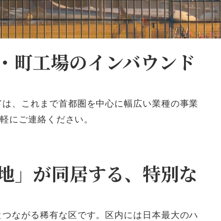
・町工場のインバウンド
ドは、これ
まで首都圏を中
心に幅広い業種の
事業
気軽にご連
絡ください。
地」が同居する、特別な
とつなが
る稀有な区です。
区内には日本最大の
ハ