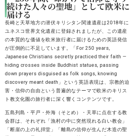
続けた人々の聖地」として欧米に
届ける
長崎と天草地方の潜伏キリシタン関連遺産は2018年に
ユネスコ世界文化遺産に登録されましたが、この遺産
の本質的な価値を欧米旅行者に届けるための英語発信
が圧倒的に不足しています。「For 250 years,
Japanese Christians secretly practiced their faith —
hiding crosses inside Buddhist statues, passing
down prayers disguised as folk songs, knowing
discovery meant death」という英語表現は、宗教的迫
害・信仰の自由という普遍的なテーマで欧米のキリス
ト教文化圏の旅行者に深く響くコンテンツです。
五島列島・平戸・外海（そとめ）・天草に点在する教
会群は、それぞれ「漁村の中に突然現れる白い教会」
「断崖の上の礼拝堂」「離島の信仰が生んだ木造の聖