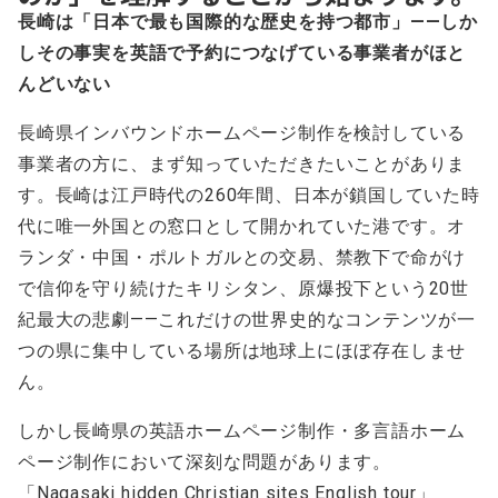
長崎は「日本で最も国際的な歴史を持つ都市」——しか
しその事実を英語で予約につなげている事業者がほと
んどいない
長崎県インバウンドホームページ制作を検討している
事業者の方に、まず知っていただきたいことがありま
す。長崎は江戸時代の260年間、日本が鎖国していた時
代に唯一外国との窓口として開かれていた港です。オ
ランダ・中国・ポルトガルとの交易、禁教下で命がけ
で信仰を守り続けたキリシタン、原爆投下という20世
紀最大の悲劇——これだけの世界史的なコンテンツが一
つの県に集中している場所は地球上にほぼ存在しませ
ん。
しかし長崎県の英語ホームページ制作・多言語ホーム
ページ制作において深刻な問題があります。
「Nagasaki hidden Christian sites English tour」