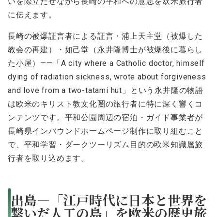
いを際立たせながら長崎の平和への意志を欧米旅行者
に伝えます。
長崎の被爆証言者による証言・浦上天主堂（被爆した
教会の再建）・如己堂（永井隆博士が被爆後に暮らし
た小屋）——「A city where a Catholic doctor, himself
dying of radiation sickness, wrote about forgiveness
and love from a two-tatami hut」という永井隆の物語
は欧米のキリスト教文化圏の旅行者に特に深く響くコ
ンテンツです。平和公園周辺の宿泊・ガイド事業者が
長崎県インバウンドホームページ制作に取り組むこと
で、平和学習・ダークツーリズム目的の欧米知識層旅
行者を取り込めます。
出島—「江戸時代に日本と世界を
繋いだ人工の島」を欧米の歴史旅