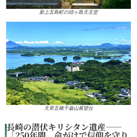
新上五島町の頭ヶ島天主堂
天草五橋千巌山展望台
長崎の潜伏キリシタン遺産——
「250年間、命がけで信仰を守り