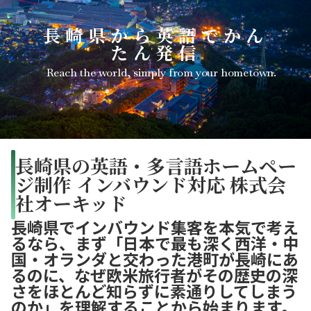
長崎県から英語でかん
たん発信
Reach the world, simply from your hometown.
長崎県の英語・多言語ホームペー
ジ制作 インバウンド対応 株式会
社オーキッド
長崎県でインバウンド集客を本気で考え
るなら、まず「日本で最も深く西洋・中
国・オランダと交わった港町が長崎にあ
るのに、なぜ欧米旅行者がその歴史の深
さをほとんど知らずに素通りしてしまう
のか」を理解することから始まります。