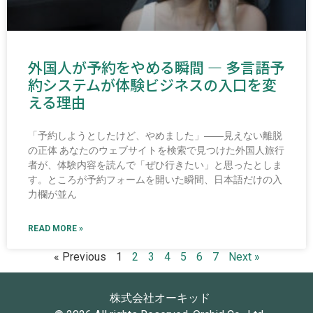
外国人が予約をやめる瞬間 ― 多言語予
約システムが体験ビジネスの入口を変
える理由
「予約しようとしたけど、やめました」――見えない離脱
の正体 あなたのウェブサイトを検索で見つけた外国人旅行
者が、体験内容を読んで「ぜひ行きたい」と思ったとしま
す。ところが予約フォームを開いた瞬間、日本語だけの入
力欄が並ん
READ MORE »
« Previous
1
2
3
4
5
6
7
Next »
株式会社オーキッド