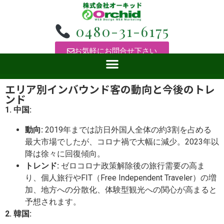
0480-31-6175
お気軽にお問合せ下さい
エリア別インバウンド客の動向と今後のトレ
ンド
1. 中国:
動向:
2019年までは訪日外国人全体の約3割を占める
最大市場でしたが、コロナ禍で大幅に減少。2023年以
降は徐々に回復傾向。
トレンド:
ゼロコロナ政策解除後の旅行需要の高ま
り、個人旅行やFIT（Free Independent Traveler）の増
加、地方への分散化、体験型観光への関心が高まると
予想されます。
2. 韓国: