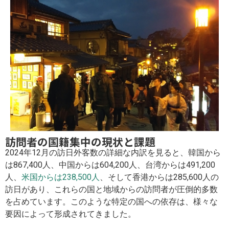
訪問者の国籍集中の現状と課題
2024年12月の訪日外客数の詳細な内訳を見ると、韓国から
は867,400人、中国からは604,200人、台湾からは491,200
人、
米国からは238,500人
、そして香港からは285,600人の
訪日があり、これらの国と地域からの訪問者が圧倒的多数
を占めています。このような特定の国への依存は、様々な
要因によって形成されてきました。