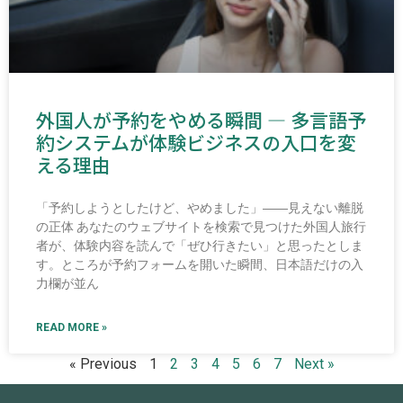
外国人が予約をやめる瞬間 ― 多言語予
約システムが体験ビジネスの入口を変
える理由
「予約しようとしたけど、やめました」――見えない離脱
の正体 あなたのウェブサイトを検索で見つけた外国人旅行
者が、体験内容を読んで「ぜひ行きたい」と思ったとしま
す。ところが予約フォームを開いた瞬間、日本語だけの入
力欄が並ん
READ MORE »
« Previous
1
2
3
4
5
6
7
Next »