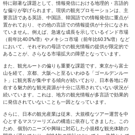
特に顕著な課題として、情報発信における地理的・言語的
な偏りが挙げられます。現状の観光プロモーションは、主
要言語である英語、中国語、韓国語での情報発信に重点が
置かれており、その他の言語での情報提供が十分になされ
ていません。例えば、急速な成長を示しているインド市場
（前年比40.0%増）やメキシコ市場（前年比60.3%増）など
において、それぞれの母語での観光情報の提供が限定的で
あることが、さらなる市場拡大の障壁となっています。
また、観光ルートの偏りも重要な課題です。東京から富士
山を経て、京都、大阪へと至るいわゆる「ゴールデンルー
ト」に観光客が集中する傾向が続いており、日本各地に存
在する魅力的な観光資源が十分に活用されていない状況が
続いています。これは、地方の観光情報が多言語で効果的
に発信されていないことも一因となっています。
さらに、日本の観光産業は従来、大規模なツアー運営を中
心とするマスツーリズムの構造に依存してきました。この
ため、個別のニーズや興味に対応した小規模な観光体験の