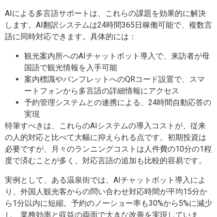
AIによる多言語サポートは、これらの課題を効果的に解決
します。AI翻訳システムは24時間365日稼働可能で、複数言
語に同時対応できます。具体的には：
観光案内所へのAIチャットボット導入で、来訪者が母
国語で観光情報を入手可能
案内標識やパンフレットへのQRコード設置で、スマ
ートフォンから多言語の詳細情報にアクセス
予約管理システムとの連携による、24時間自動応答の
実現
特筆すべきは、これらのAIシステムの導入コストが、従来
の人的対応と比べて大幅に抑えられる点です。初期投資は
必要ですが、月々のランニングコストは人件費の10分の1程
度で済むことが多く、対応言語の追加も比較的容易です。
実例として、ある温泉街では、AIチャットボット導入によ
り、外国人観光客からの問い合わせ対応時間が平均15分か
ら1分以内に短縮。予約のノーショー率も30%から5%に減少
し、業務効率と収益の両面で大きな改善を実現していま