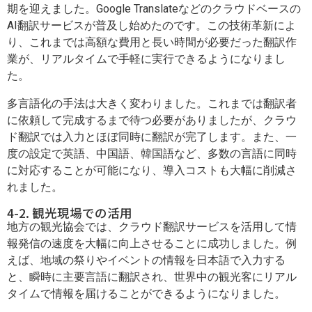
期を迎えました。Google Translateなどのクラウドベースの
AI翻訳サービスが普及し始めたのです。この技術革新によ
り、これまでは高額な費用と長い時間が必要だった翻訳作
業が、リアルタイムで手軽に実行できるようになりまし
た。
多言語化の手法は大きく変わりました。これまでは翻訳者
に依頼して完成するまで待つ必要がありましたが、クラウ
ド翻訳では入力とほぼ同時に翻訳が完了します。また、一
度の設定で英語、中国語、韓国語など、多数の言語に同時
に対応することが可能になり、導入コストも大幅に削減さ
れました。
4-2. 観光現場での活用
地方の観光協会では、クラウド翻訳サービスを活用して情
報発信の速度を大幅に向上させることに成功しました。例
えば、地域の祭りやイベントの情報を日本語で入力する
と、瞬時に主要言語に翻訳され、世界中の観光客にリアル
タイムで情報を届けることができるようになりました。