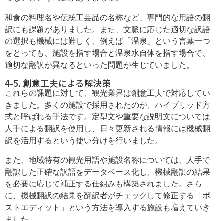
和食の料理名や伝統工芸品の名称など、専門的な用語の翻
訳にも課題がありました。また、文脈に応じた適切な訳語
の選択も機械には難しく、例えば「温泉」という言葉一つ
をとっても、施設を指す場合と温泉水自体を指す場合で、
適切な翻訳が異なるといった問題が生じていました。
4-5. 創意工夫による解決策
これらの課題に対して、観光業界は創意工夫で対応してい
きました。多くの施設で採用されたのが、ハイブリッド方
式と呼ばれる手法です。定型文や重要な説明文については
人手による翻訳を使用し、日々更新される情報には機械翻
訳を活用するという使い分けを行いました。
また、地域特有の観光用語や施設名称については、人手で
翻訳した正確な訳語をデータベース化し、機械翻訳の結果
を必要に応じて補正する仕組みも構築されました。さら
に、機械翻訳の結果を翻訳者がチェックして修正する「ポ
ストエディット」という方法を導入する施設も増えていき
ました。