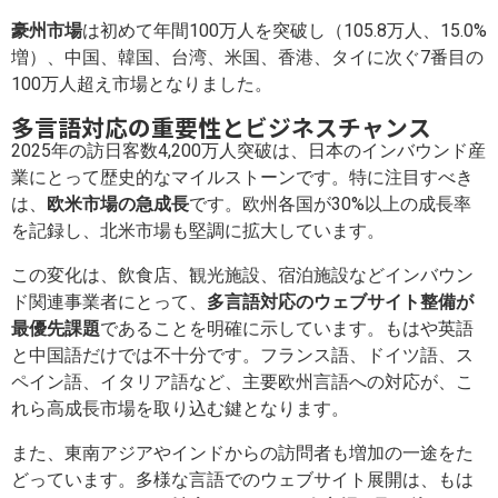
豪州市場
は初めて年間100万人を突破し（105.8万人、15.0%
増）、中国、韓国、台湾、米国、香港、タイに次ぐ7番目の
100万人超え市場となりました。
多言語対応の重要性とビジネスチャンス
2025年の訪日客数4,200万人突破は、日本のインバウンド産
業にとって歴史的なマイルストーンです。特に注目すべき
は、
欧米市場の急成長
です。欧州各国が30%以上の成長率
を記録し、北米市場も堅調に拡大しています。
この変化は、飲食店、観光施設、宿泊施設などインバウン
ド関連事業者にとって、
多言語対応のウェブサイト整備が
最優先課題
であることを明確に示しています。もはや英語
と中国語だけでは不十分です。フランス語、ドイツ語、ス
ペイン語、イタリア語など、主要欧州言語への対応が、こ
れら高成長市場を取り込む鍵となります。
また、東南アジアやインドからの訪問者も増加の一途をた
どっています。多様な言語でのウェブサイト展開は、もは