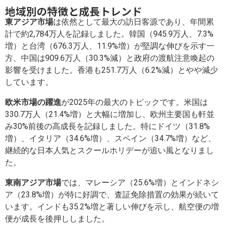
地域別の特徴と成長トレンド
東アジア市場
は依然として最大の訪日客源であり、年間累
計で約2,784万人を記録しました。韓国（945.9万人、7.3%
増）と台湾（676.3万人、11.9%増）が堅調な伸びを示す一
方、中国は909.6万人（30.3%減）と政府の渡航注意喚起の
影響を受けました。香港も251.7万人（6.2%減）とやや減少
しています。
欧米市場の躍進
が2025年の最大のトピックです。米国は
330.7万人（21.4%増）と大幅に増加し、欧州主要国も軒並
み30%前後の高成長を記録しました。特にドイツ（31.8%
増）、イタリア（34.6%増）、スペイン（34.7%増）など、
継続的な日本人気とスクールホリデーが追い風となりまし
た。
東南アジア市場
では、マレーシア（25.6%増）とインドネシ
ア（23.8%増）が特に好調で、査証免除措置の効果が続いて
います。インドも35.2%増と著しい伸びを示し、航空便の増
便が成長を後押ししました。