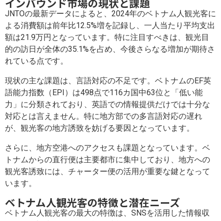
インバウンド市場の現状と課題
JNTOの最新データによると、2024年のベトナム人観光客に
よる消費額は前年比12.5%増を記録し、一人当たり平均支出
額は21.9万円となっています。特に注目すべきは、観光目
的の訪日が全体の35.1%を占め、今後さらなる増加が期待さ
れている点です。
現状の主な課題は、言語対応の不足です。ベトナムのEF英
語能力指数（EPI）は498点で116カ国中63位と「低い能
力」に分類されており、英語での情報提供だけでは十分な
対応とは言えません。特に地方部での多言語対応の遅れ
が、観光客の地方誘致を妨げる要因となっています。
さらに、地方空港へのアクセスも課題となっています。ベ
トナムからの直行便は主要都市に集中しており、地方への
観光客誘致には、チャーター便の活用が重要な鍵となって
います。
ベトナム人観光客の特徴と潜在ニーズ
ベトナム人観光客の最大の特徴は、SNSを活用した情報収