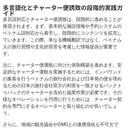
多言語化とチャーター便誘致の段階的実践ガ
イド
多言語対応とチャーター便誘致は、段階的に進めることが
推奨されます。まず、基本的な施設情報や予約システムの
ベトナム語対応から着手し、段階的にコンテンツを拡充し
ていきます。この際、単なる機械翻訳ではなく、ベトナム
人の旅行習慣や文化的背景を考慮した情報提供が重要で
す。
次に、チャーター便運航に向けた体制構築を進めます。安
定的なチャーター運航を実施するためには、インバウンド
の集客を行うベトナムの旅行会社および日本発の便を埋め
るための日本の旅行会社双方の利害を一致させるバックト
ゥバックのチャーターを含めた協業作業が必要です。その
様なオペレーションを円滑に行うためには、チャーター契
約を専門にするオペレーターと取り組むのが良いでしょ
う。
さらに、地域の観光協会やDMOとの連携強化も不可欠で