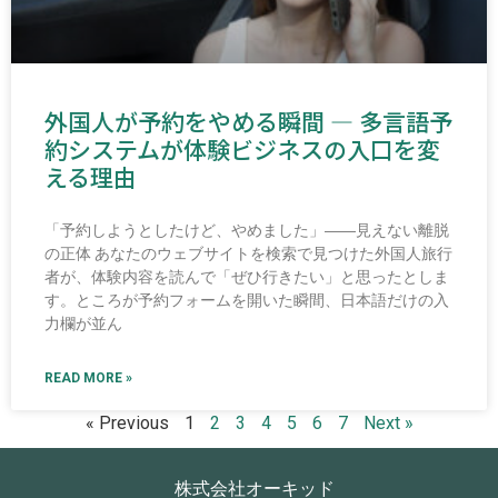
外国人が予約をやめる瞬間 ― 多言語予
約システムが体験ビジネスの入口を変
える理由
「予約しようとしたけど、やめました」――見えない離脱
の正体 あなたのウェブサイトを検索で見つけた外国人旅行
者が、体験内容を読んで「ぜひ行きたい」と思ったとしま
す。ところが予約フォームを開いた瞬間、日本語だけの入
力欄が並ん
READ MORE »
« Previous
1
2
3
4
5
6
7
Next »
株式会社オーキッド