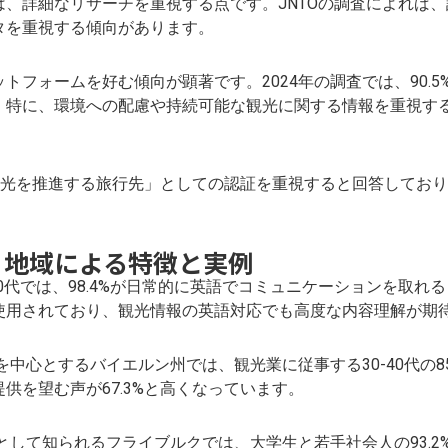
、詳細なリサーチを重視する点です。JNTOの調査によれば
タを重視する傾向があります。
トフォームを好む傾向が顕著です。2024年の調査では、90.
。特に、環境への配慮や持続可能な観光に関する情報を重視す
な観光を推進する旅行先」としての認証を重視すると回答してお
：地域による特徴と実例
30代では、98.4%が日常的に英語でコミュニケーションを取
使用されており、観光情報の英語対応でも高度な内容理解が期
中心とするバイエルン州では、観光業に従事する30-40代の8
供を望む声が67.3%と高くなっています。
として知られるフライブルクでは、大学生と若手社会人の93.