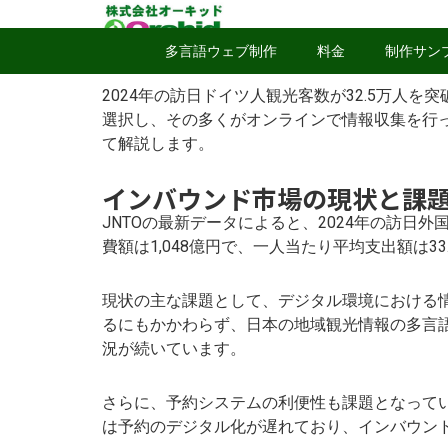
多言語ウェブ制作
料金
制作サン
2024年の訪日ドイツ人観光客数が32.5万人
選択し、その多くがオンラインで情報収集を行
て解説します。
インバウンド市場の現状と課
JNTOの最新データによると、2024年の訪日外
費額は1,048億円で、一人当たり平均支出額は
現状の主な課題として、デジタル環境における情
るにもかかわらず、日本の地域観光情報の多言
況が続いています。
さらに、予約システムの利便性も課題となって
は予約のデジタル化が遅れており、インバウン