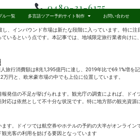
0480-31-6175
プル一覧
多言語ツアー予約サイト制作
お問い合わせ
を突破し、インバウンド市場は新たな段階に入っています。特に注
っているという点です。本記事では、地域限定旅行業者向けに
題
国人旅行消費額は8兆1,395億円に達し、2019年比で69.1
33.2万円と、欧米豪市場の中でも上位に位置しています。
報発信の不足が挙げられます。観光庁の調査によれば、ドイツ人
語対応は依然として不十分な状況です。特に地方部の観光資源
います。ドイツでは航空券やホテルの予約の大半がオンライン
ド観光客の利用を妨げる要因となっています